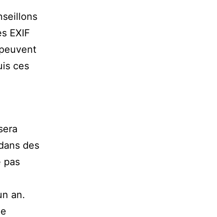
nseillons
es EXIF
 peuvent
uis ces
sera
 dans des
e pas
un an.
ie