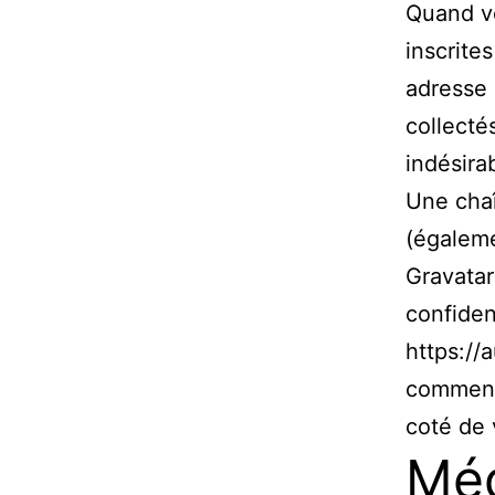
Quand vo
inscrite
adresse 
collecté
indésira
Une chaî
(égaleme
Gravatar
confiden
https://
commenta
coté de 
Mé