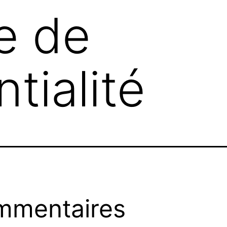
ue de
tialité
mmentaires