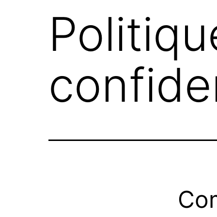
Politiq
confiden
Co