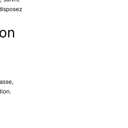
disposez
ion
asse,
tion.