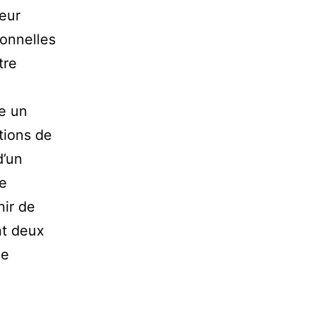
teur
sonnelles
tre
e un
tions de
d’un
ie
nir de
nt deux
le