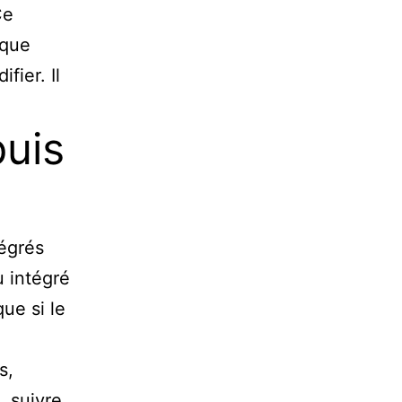
Ce
ique
fier. Il
uis
tégrés
u intégré
ue si le
s,
, suivre