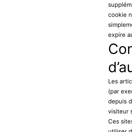
suppléme
cookie n
simpleme
expire a
Con
d’a
Les arti
(par exe
depuis d
visiteur 
Ces site
utiliser