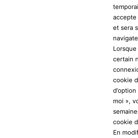
temporai
accepte 
et sera 
navigate
Lorsque
certain 
connexio
cookie d
d’option
moi », v
semaines
cookie d
En modif