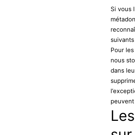
Si vous 
métadon
reconna
suivants
Pour les
nous st
dans leu
supprime
l’excepti
peuvent 
Les
sur