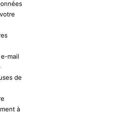
 données
 votre
res
 e-mail
e
auses de
re
ement à