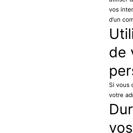
vos inte
d’un com
Uti
de 
per
Si vous 
votre adr
Dur
vos